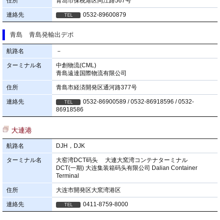
住所
青岛市保税港区同江路567号
連絡先
0532-89600879
青島 青島発輸出デポ
航路名
－
ターミナル名
中創物流(CML)
青島遠達国際物流有限公司
住所
青島市経済開発区通河路377号
連絡先
0532-86900589 / 0532-86918596 / 0532-
86918586
大連港
航路名
DJH，DJK
ターミナル名
大窑湾DCT码头 大連大窯湾コンテナターミナル
DCT(一期) 大连集装箱码头有限公司 Dalian Container
Terminal
住所
大连市開発区大窯湾港区
連絡先
0411-8759-8000