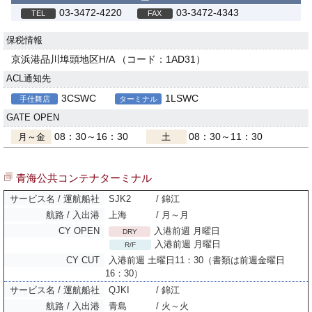
03-3472-4220
03-3472-4343
保税情報
京浜港品川埠頭地区H/A （コード：1AD31）
ACL通知先
3CSWC
1LSWC
手仕舞店
ターミナル
GATE OPEN
08：30～16：30
08：30～11：30
月～金
土
青海公共コンテナターミナル
SJK2
/ 錦江
上海
/ 月～月
入港前週 月曜日
DRY
入港前週 月曜日
R/F
入港前週 土曜日11：30（書類は前週金曜日
16：30）
QJKI
/ 錦江
青島
/ 火～火