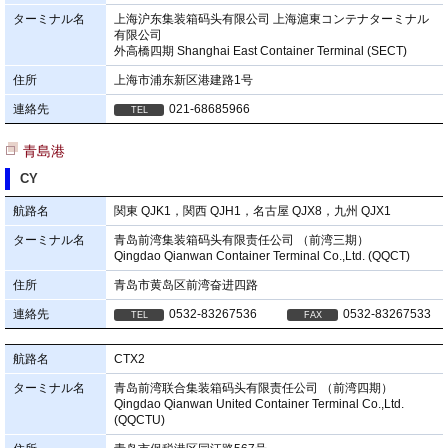
ターミナル名
上海沪东集装箱码头有限公司 上海滬東コンテナターミナル
有限公司
外高橋四期 Shanghai East Container Terminal (SECT)
住所
上海市浦东新区港建路1号
連絡先
021-68685966
青島港
CY
航路名
関東 QJK1，関西 QJH1，名古屋 QJX8，九州 QJX1
ターミナル名
青岛前湾集装箱码头有限责任公司 （前湾三期）
Qingdao Qianwan Container Terminal Co.,Ltd. (QQCT)
住所
青岛市黄岛区前湾奋进四路
連絡先
0532-83267536
0532-83267533
航路名
CTX2
ターミナル名
青岛前湾联合集装箱码头有限责任公司 （前湾四期）
Qingdao Qianwan United Container Terminal Co.,Ltd.
(QQCTU)