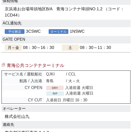
保税情報
京浜港お台場埠頭地区B/A 青海コンテナ埠頭NO.1,2 （コード：
1CD44）
ACL通知先
3CSWC
1NSWC
手仕舞店
ターミナル
GATE OPEN
08：30～16：30
08：30～11：30
月～金
土
青海公共コンテナターミナル
QJKI
/ CCL
青島
/ 火～火
入港前週 火曜日
DRY
入港前週 火曜日
R/F
入港前日 月曜日 16：30
オペレーター
株式会社山九
連絡先