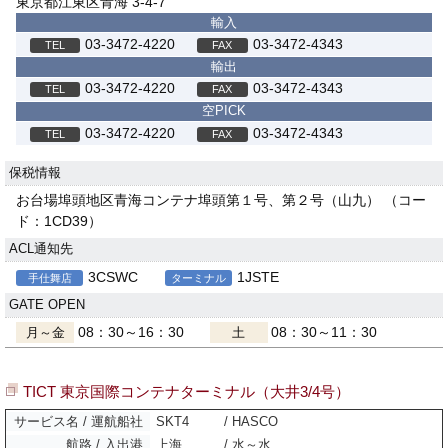
東京都江東区青海 3-4-7
輸入
03-3472-4220
03-3472-4343
輸出
03-3472-4220
03-3472-4343
空PICK
03-3472-4220
03-3472-4343
保税情報
お台場埠頭地区青海コンテナ埠頭第１号、第２号（山九） （コー
ド：1CD39）
ACL通知先
3CSWC
1JSTE
手仕舞店
ターミナル
GATE OPEN
08：30～16：30
08：30～11：30
月～金
土
TICT 東京国際コンテナターミナル（大井3/4号）
SKT4
/ HASCO
上海
/ 水～水