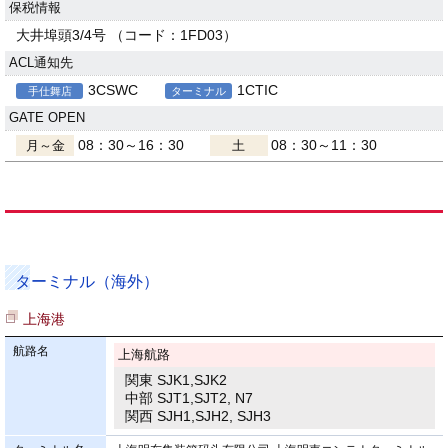
保税情報
大井埠頭3/4号 （コード：1FD03）
ACL通知先
3CSWC
1CTIC
手仕舞店
ターミナル
GATE OPEN
08：30～16：30
08：30～11：30
月～金
土
ターミナル（海外）
上海港
航路名
上海航路
関東 SJK1,SJK2
中部 SJT1,SJT2, N7
関西 SJH1,SJH2, SJH3