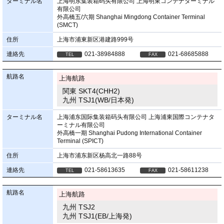
ターミナル名
上海明东集装箱码头有限公司 上海明東コンテナターミナル
有限公司
外高橋五/六期 Shanghai Mingdong Container Terminal
(SMCT)
住所
上海市浦東新区港建路999号
連絡先
021-38984888
021-68685888
航路名
上海航路
関東 SKT4(CHH2)
九州 TSJ1(WB/日本発)
ターミナル名
上海浦东国际集装箱码头有限公司 上海浦東国際コンテナタ
ーミナル有限公司
外高橋一期 Shanghai Pudong International Container
Terminal (SPICT)
住所
上海市浦东新区杨高北一路88号
連絡先
021-58613635
021-58611238
航路名
上海航路
九州 TSJ2
九州 TSJ1(EB/上海発)