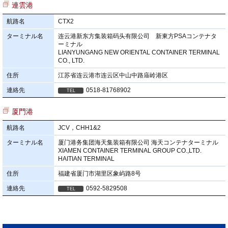
連雲港
航路名
CTX2
ターミナル名
连云港新东方集装箱码头有限公司 新東方PSAコンテナタ
ーミナル
LIANYUNGANG NEW ORIENTAL CONTAINER TERMINAL
CO., LTD.
住所
江苏省连云港市连云区中山中路庙岭港区
連絡先
0518-81768902
厦門港
航路名
JCV，CHH1&2
ターミナル名
厦门港务集团海天集装箱有限公司 海天コンテナターミナル
XIAMEN CONTAINER TERMINAL GROUP CO.,LTD.
HAITIAN TERMINAL
住所
福建省厦门市湖里区象屿路8号
連絡先
0592-5829508