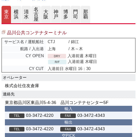
名
東
横
清
大
神
博
門
那
古
京
浜
水
阪
戸
多
司
覇
屋
品川公共コンテナターミナル
CTJ
/ 錦江
上海
/ 木～木
入港前週 木曜日
DRY
入港前週 木曜日
R/F
入港前日 水曜日 16：30
オペレーター
株式会社住友倉庫
連絡先
東京都品川区東品川5-4-36 品川コンテナセンター5F
輸入
03-3472-4220
03-3472-4343
輸出
03-3472-4220
03-3472-4343
空PICK