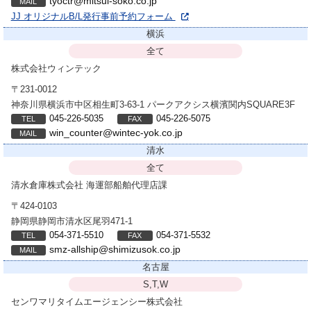
tyoctr@mitsui-soko.co.jp
JJ オリジナルB/L発行事前予約フォーム
横浜
全て
株式会社ウィンテック
〒231-0012
神奈川県横浜市中区相生町3-63-1 パークアクシス横濱関内SQUARE3F
045-226-5035
045-226-5075
win_counter@wintec-yok.co.jp
清水
全て
清水倉庫株式会社
海運部船舶代理店課
〒424-0103
静岡県静岡市清水区尾羽471-1
054-371-5510
054-371-5532
smz-allship@shimizusok.co.jp
名古屋
S,T,W
センワマリタイムエージェンシー株式会社