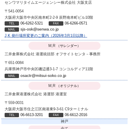
センワマリタイムエージェンシー株式会社
大阪支店
〒541-0054
大阪府大阪市中央区南本町2-2-9 辰野南本町ビル10階
06-6262-5321
06-6266-0571
sjs-osk@senwa.co.jp
J,K 発行場所変更のご案内（2026年3月1日以降）
M,R
（サレンダー）
三井倉庫株式会社
港運統括部 オフサイトセンタ－事務所
〒651-0084
兵庫県神戸市中央区磯辺通3-1-7 コンコルディア11階
osactr@mitsui-soko.co.jp
M,R
（オリジナル）
三井倉庫港運株式会社
港運部 港運室
〒559-0031
大阪府大阪市住之江区南港東9-3-61 C9ターミナル
06-6613-3201
06-6612-2016
神戸
全て