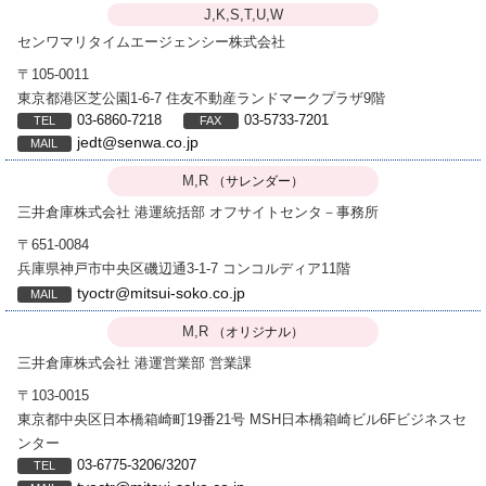
J,K,S,T,U,W
センワマリタイムエージェンシー株式会社
〒105-0011
東京都港区芝公園1-6-7 住友不動産ランドマークプラザ9階
03-6860-7218
03-5733-7201
jedt@senwa.co.jp
M,R
（サレンダー）
三井倉庫株式会社
港運統括部 オフサイトセンタ－事務所
〒651-0084
兵庫県神戸市中央区磯辺通3-1-7 コンコルディア11階
tyoctr@mitsui-soko.co.jp
M,R
（オリジナル）
三井倉庫株式会社
港運営業部 営業課
〒103-0015
東京都中央区日本橋箱崎町19番21号 MSH日本橋箱崎ビル6Fビジネスセ
ンター
03-6775-3206/3207