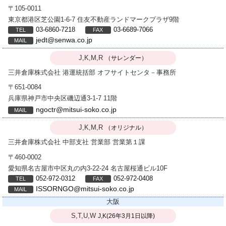
〒105-0011
東京都港区芝公園1-6-7 住友不動産ランドマークプラザ9階
03-6860-7218
03-6689-7066
jedt@senwa.co.jp
J,K,M,R
（サレンダー）
三井倉庫株式会社
港運統括部 オフサイトセンタ－事務所
〒651-0084
兵庫県神戸市中央区磯辺通3-1-7 11階
ngoctr@mitsui-soko.co.jp
J,K,M,R
（オリジナル）
三井倉庫株式会社
中部支社 営業部 営業第１課
〒460-0002
愛知県名古屋市中区丸の内3-22-24 名古屋桜通ビル10F
052-972-0312
052-972-0408
ISSORNGO@mitsui-soko.co.jp
大阪
S,T,U,W
J,K(26年3月1日以降)