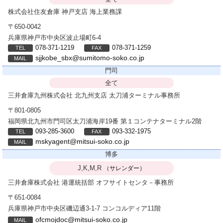
株式会社住友倉庫
神戸支店 海上業務課
〒650-0042
兵庫県神戸市中央区波止場町6-4
078-371-1219
078-371-1259
sjjkobe_sbx@sumitomo-soko.co.jp
門司
全て
三井倉庫九州株式会社
北九州支店 太刀浦ターミナル事務所
〒801-0805
福岡県北九州市門司区太刀浦海岸19番 第１コンテナターミナル2階
093-285-3600
093-332-1975
mskyagent@mitsui-soko.co.jp
博多
J,K,M,R
（サレンダー）
三井倉庫株式会社
港運統括部 オフサイトセンタ－事務所
〒651-0084
兵庫県神戸市中央区磯辺通3-1-7 コンコルディア11階
ofcmojdoc@mitsui-soko.co.jp