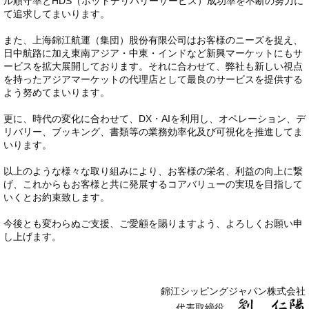
ル順守率とHDS（ホットデリバリーサービス）成功率を不断の努力に
て追求してまいります。
また、上海錦江航運（集団）股份有限公司はお客様のニーズを捉え、
日中航路に加え東南アジア・中東・インドなど新興マーケットにもサ
ービスを拡大展開しております。それに合わせて、弊社も新しい視点
を持ったアジアマーケットの代理店として最良のサービスを提供する
よう努めてまいります。
更に、時代の変化に合わせて、DX・AIを利用し、オペレーション、デ
リバリー、ブッキング、書類等の業務効率化及び可視化を推進してま
いります。
以上のような様々な取り組みにより、お客様の栄名、利益の向上に繋
げ、これからもお客様と共に発展するコアバリューの実現を目指して
いくとお約束致します。
今後とも変わらぬご支援、ご愛顧を賜りますよう、よろしくお願い申
し上げます。
錦江シッピングジャパン株式会社
代表取締役