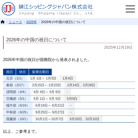
ニュース
2025年
2026年の中国の祝日について
2026年の中国の祝日について
2025年12月19日
2026年中国の祝日が国務院から発表されました。
祝日
休日
振替出勤日
元旦（1/1）
1月 1日～ 1月3日
1月4日
春節（2/17）
2月15日～ 2月23日
2月14日、2月28日
清明節（4/4）
4月 4日～ 4月 6日
-
労働節（5/1）
5月 1日～ 5月 5日
5月9日
端午節（6/19）
6月19日～ 6月21日
-
中秋節（9/25）
9月25日～ 9月27日
-
国慶節（10/1）
10月1日～10月7日
9月20日、10月10日
以上、ご参考まで。