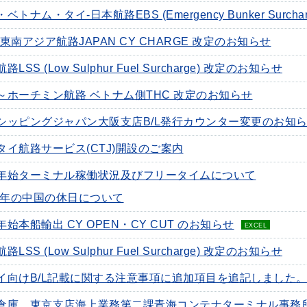
ベトナム・タイ-日本航路EBS (Emergency Bunker Surch
-東南アジア航路JAPAN CY CHARGE 改定のお知らせ
路LSS (Low Sulphur Fuel Surcharge) 改定のお知らせ
～ホーチミン航路 ベトナム側THC 改定のお知らせ
シッピングジャパン大阪支店B/L発行カウンター変更のお知
タイ航路サービス(CTJ)開設のご案内
年始ターミナル稼働状況及びフリータイムについて
26年の中国の休日について
年始本船輸出 CY OPEN・CY CUT のお知らせ
EXCEL
路LSS (Low Sulphur Fuel Surcharge) 改定のお知らせ
イ向けB/L記載に関する注意事項に追加項目を追記しました
倉庫 東京支店海上業務第二課青海コンテナターミナル事務