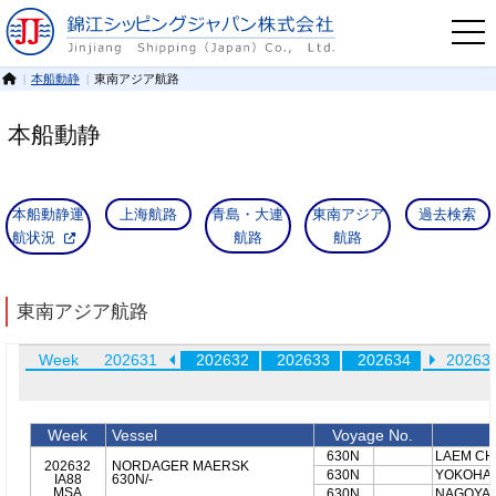
ご利用方法
本船動静
東南アジア航路
本船動静
本船動静運
上海航路
青島・大連
東南アジア
過去検索
航状況
航路
航路
東南アジア航路