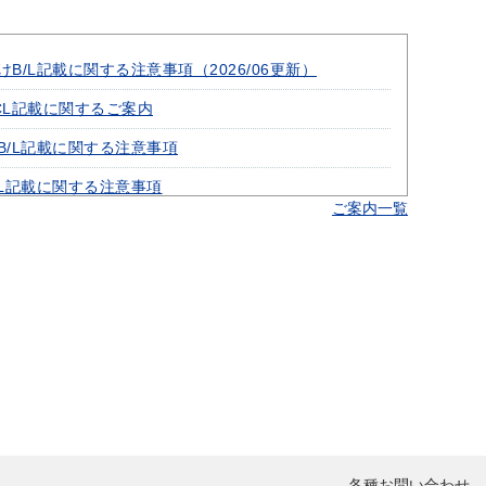
B/L記載に関する注意事項（2026/06更新）
CL記載に関するご案内
B/L記載に関する注意事項
/L記載に関する注意事項
ご案内一覧
けB/L記載に関する注意事項
品化学品事前申告について
ィーダー港等B/LにHSコード記載のお願い
な積み付け・固縛のお願い
みに際してのお願い
スへの取り組みについて(ACL受付・WEB B/L
TIONのご案内)
各種お問い合わせ