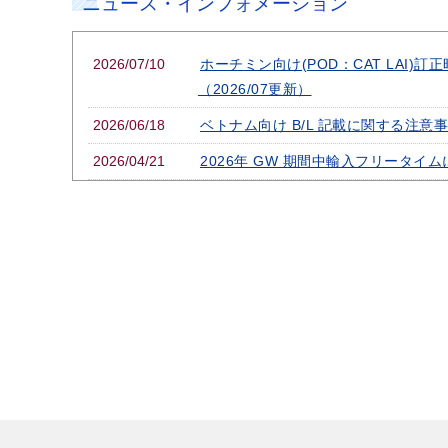
ニュース・インフォメーション
2026/07/10
ホーチミン向け(POD：CAT LAI)訂
（2026/07更新）
2026/06/18
ベトナム向け B/L 記載に関する注意事項
2026/04/21
2026年 GW 期間中輸入フリータイ
2026/04/20
2026年GW期間中本船輸出 CY OPEN
EXCEL
2026/04/13
香港・ベトナム・タイ-日本航路EBS (Eme
Surcharge) 導入のお知らせ
2026/04/08
日本-東南アジア航路JAPAN CY CH
2026/04/02
日中航路LSS (Low Sulphur Fuel S
2026/03/24
日本～ホーチミン航路 ベトナム側TH
2026/02/20
錦江シッピングジャパン大阪支店B/