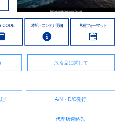
S CODE
本船・コンテナ明細
各種フォーマット
項
危険品に関して
処理
A/N・D/O発行
代理店連絡先