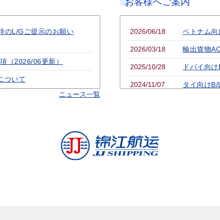
お客様へご案内
正時のL/Gご提示のお願い
2026/06/18
ベトナム向け
2026/03/18
輸出貨物A
（2026/06更新）
2025/10/28
ドバイ向け
ムについて
2024/11/07
タイ向けB
ニュース一覧
・CY CUT のお知らせ
2024/02/01
ベトナム向
2022/07/07
上海港危険
rgency Bunker
2018/12/25
長江流域フ
2015/01/09
貨物の適切
ARGE 改定のお知らせ
2013/04
危険物船積
urcharge) 改定のお知らせ
2009/02
輸出D/Rレ
C 改定のお知らせ
INSTRUC
L発行カウンター変更のお知ら