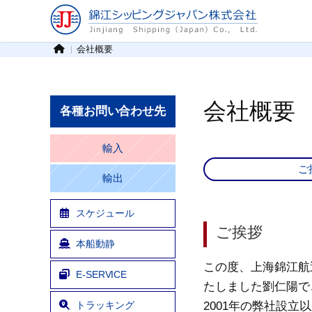
会社概要
会社概要
各種お問い合わせ先
輸入
ご
輸出
スケジュール
ご挨拶
本船動静
この度、上海錦江航
E-SERVICE
たしました劉仁陽で
トラッキング
2001年の弊社設